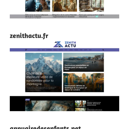
zenithactu.fr
annuairedesenfants.net